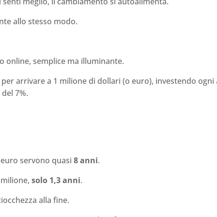
 ti senti meglio, il cambiamento si autoalimenta.
nte allo stesso modo.
to online, semplice ma illuminante.
er arrivare a 1 milione di dollari (o euro), investendo ogn
 del 7%.
0 euro servono quasi
8 anni
.
 milione,
solo 1,3 anni
.
ciocchezza alla fine.