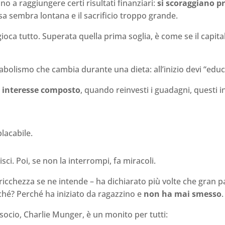
o a raggiungere certi risultati finanziari:
si scoraggiano p
a sembra lontana e il sacrificio troppo grande.
i gioca tutto. Superata quella prima soglia, è come se il capi
tabolismo che cambia durante una dieta: all’inizio devi “educ
a
interesse composto
, quando reinvesti i guadagni, questi i
lacabile.
isci. Poi, se non la interrompi, fa miracoli.
ricchezza se ne intende – ha dichiarato più volte che gran 
ché? Perché ha iniziato da ragazzino e
non ha mai smesso
.
socio, Charlie Munger, è un monito per tutti: