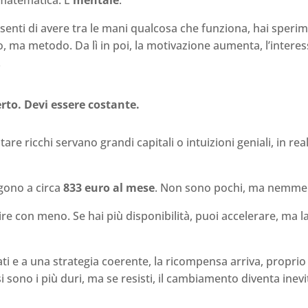
 matematica. È
mentale
.
, senti di avere tra le mani qualcosa che funziona, hai sper
o, ma metodo. Da lì in poi, la motivazione aumenta, l’intere
.
rto. Devi essere costante.
re ricchi servano grandi capitali o intuizioni geniali, in re
lgono a circa
833 euro al mese
. Non sono pochi, ma nemmen
ire con meno. Se hai più disponibilità, puoi accelerare, ma l
cati e a una strategia coerente, la ricompensa arriva, propri
i sono i più duri, ma se resisti, il cambiamento diventa inevi