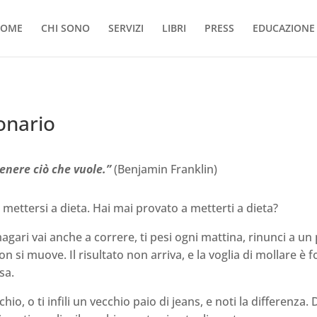
OME
CHI SONO
SERVIZI
LIBRI
PRESS
EDUCAZIONE 
ionario
enere ciò che vuole.”
(Benjamin Franklin)
mettersi a dieta. Hai mai provato a metterti a dieta?
magari vai anche a correre, ti pesi ogni mattina, rinunci a u
on si muove. Il risultato non arriva, e la voglia di mollare è f
sa.
io, o ti infili un vecchio paio di jeans, e noti la differenza. Da