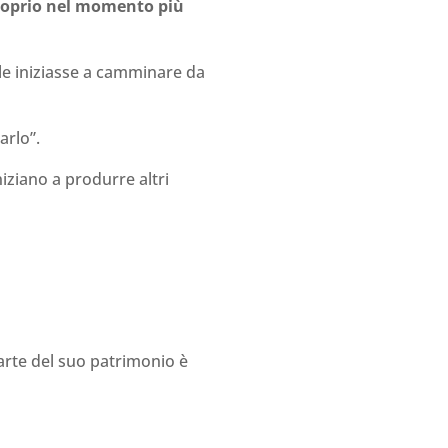
roprio nel momento più
tale iniziasse a camminare da
arlo”.
niziano a produrre altri
parte del suo patrimonio è