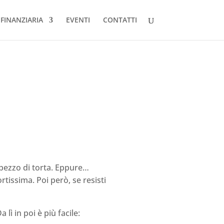
FINANZIARIA
EVENTI
CONTATTI
n pezzo di torta. Eppure…
ortissima. Poi però, se resisti
 lì in poi è più facile: