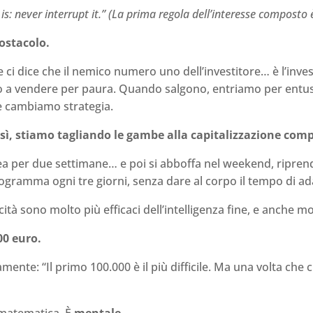
 is: never interrupt it.” (La prima regola dell’interesse compost
 ostacolo.
i dice che il nemico numero uno dell’investitore… è l’inves
o a vendere per paura. Quando salgono, entriamo per ent
e cambiamo strategia.
sì, stiamo tagliando le gambe alla capitalizzazione com
ea per due settimane… e poi si abboffa nel weekend, ripren
ramma ogni tre giorni, senza dare al corpo il tempo di ada
tà sono molto più efficaci dell’intelligenza fine, e anche mo
00 euro.
ente: “Il primo 100.000 è il più difficile. Ma una volta che ci 