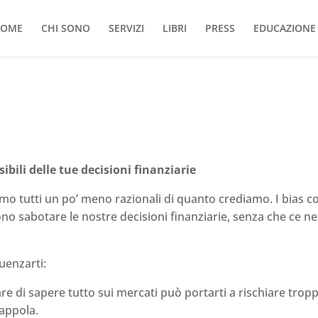
OME
CHI SONO
SERVIZI
LIBRI
PRESS
EDUCAZIONE 
sibili delle tue decisioni finanziarie
amo tutti un po’ meno razionali di quanto crediamo. I bias co
sono sabotare le nostre decisioni finanziarie, senza che ce 
?
uenzarti:
re di sapere tutto sui mercati può portarti a rischiare tropp
rappola.