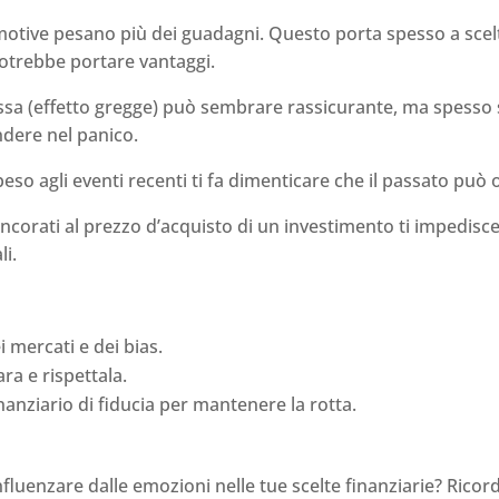
emotive pesano più dei guadagni. Questo porta spesso a scel
potrebbe portare vantaggi.
assa (effetto gregge) può sembrare rassicurante, ma spesso
ndere nel panico.
eso agli eventi recenti ti fa dimenticare che il passato può o
ncorati al prezzo d’acquisto di un investimento ti impedisce
li.
 mercati e dei bias.
ara e rispettala.
nanziario di fiducia per mantenere la rotta.
nfluenzare dalle emozioni nelle tue scelte finanziarie? Ricorda