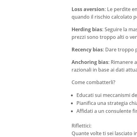
Loss aversion
: Le perdite 
quando il rischio calcolato 
Herding bias
: Seguire la m
prezzi sono troppo alti o ve
Recency bias
: Dare troppo p
Anchoring bias
: Rimanere a
razionali in base ai dati attua
Come combatterli?
Educati sui meccanismi dei
Pianifica una strategia chi
Affidati a un consulente fi
Riflettici:
Quante volte ti sei lasciato i