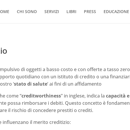
OME
CHI SONO
SERVIZI
LIBRI
PRESS
EDUCAZIONE 
zio
ompulsivo di oggetti a basso costo e con offerte a tasso zero
pporto quotidiano con un istituto di credito o una finanziari
ostro ‘
stato di salute
’ ai fini di un affidamento
nche come “
creditworthiness
” in inglese, indica la
capacità e
nte possa rimborsare i debiti. Questo concetto è fondamenta
re il rischio di concedere prestiti o crediti.
e influenzano il merito creditizio: