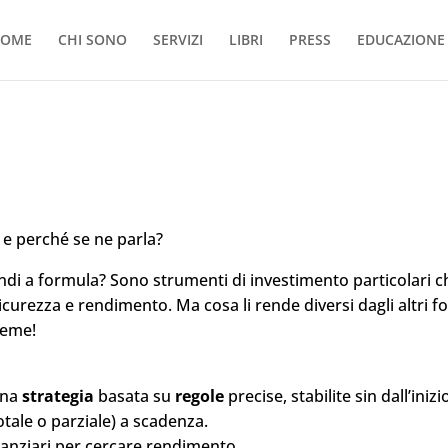
OME
CHI SONO
SERVIZI
LIBRI
PRESS
EDUCAZIONE 
 e perché se ne parla?
ondi a formula? Sono strumenti di
investimento
particolari 
icurezza
e
rendimento
. Ma cosa li rende diversi dagli altri 
sieme!
una
strategia
basata su
regole
precise, stabilite sin dall’in
otale o parziale) a scadenza.
anziari per cercare rendimento.