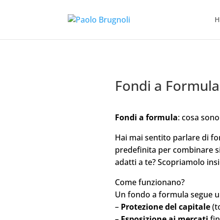
H
Fondi a Formula
Fondi a formula
: cosa sono
Hai mai sentito parlare di f
predefinita per combinare
s
adatti a te? Scopriamolo in
Come funzionano?
Un fondo a formula segue 
–
Protezione del capitale
(t
–
Esposizione ai mercati
fin