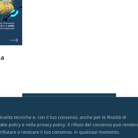
na
VAI ALL'INDICE COMPLETO
finalità tecniche e, con il tuo consenso, anche per le finalità di
ie policy e nella privacy policy. Il rifiuto del consenso può render
 rifiutare o revocare il tuo consenso, in qualsiasi momento.