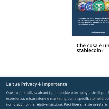
Che cosa è u
stablecoin?
La tua Privacy è importante.
Questo sito utilizza alcuni tipi di cookie o tecnologie simili per 
esperienza, misurazione e marketing come specificato nella cook
non disponibili le relative funzioni. Puoi liberamente prestare,