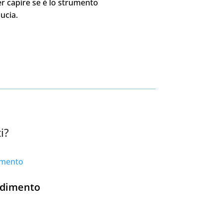
er capire se è lo strumento
ducia.
i?
ndimento