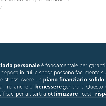
.”
ziaria personale
è fondamentale per garantire
n’epoca in cui le spese possono facilmente su
e stress. Avere un
piano finanziario solido
a, ma anche di
benessere
generale. Questo p
efficaci per aiutarti a
ottimizzare
i costi,
ris
si da ripartire dopo la pausa estiva con tanti b