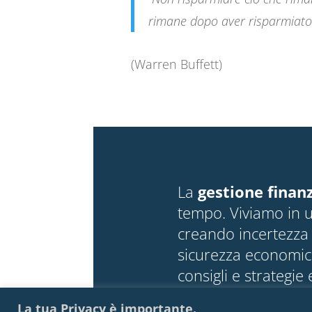
rimane dopo aver risparmiato
(Warren Buffett)
La
gestione finan
tempo. Viviamo in u
creando incertezza 
sicurezza economic
consigli e strategie 
sereno e stabile, co
La tua Privacy è importante.