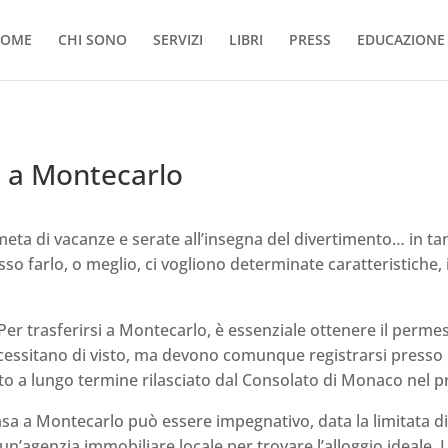
OME
CHI SONO
SERVIZI
LIBRI
PRESS
EDUCAZIONE 
i a Montecarlo
meta di vacanze e serate all’insegna del divertimento… in t
sso farlo, o meglio, ci vogliono determinate caratteristiche,
Per trasferirsi a Montecarlo, è essenziale ottenere il permess
ssitano di visto, ma devono comunque registrarsi presso le a
isto a lungo termine rilasciato dal Consolato di Monaco nel 
a a Montecarlo può essere impegnativo, data la limitata disp
un’agenzia immobiliare locale per trovare l’alloggio ideale.