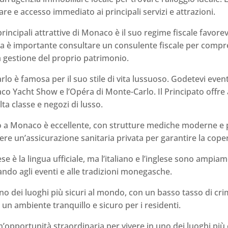
re e accesso immediato ai principali servizi e attrazioni.
rincipali attrattive di Monaco è il suo regime fiscale favor
 ma è importante consultare un consulente fiscale per compr
la gestione del proprio patrimonio.
o è famosa per il suo stile di vita lussuoso. Godetevi event
co Yacht Show e l’Opéra di Monte-Carlo. Il Principato offre
alta classe e negozi di lusso.
io a Monaco è eccellente, con strutture mediche moderne e
enere un’assicurazione sanitaria privata per garantire la cop
ese è la lingua ufficiale, ma l’italiano e l’inglese sono ampi
ando agli eventi e alle tradizioni monegasche.
 dei luoghi più sicuri al mondo, con un basso tasso di crimi
 un ambiente tranquillo e sicuro per i residenti.
n’opportunità straordinaria per vivere in uno dei luoghi più