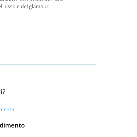
el lusso e del glamour.
i?
ndimento