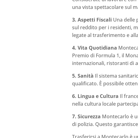
una vista spettacolare sul ma
3. Aspetti Fiscali
Una delle p
sul reddito per i residenti,
legate al trasferimento e al
4. Vita Quotidiana
Montecarl
Premio di Formula 1, il Mona
internazionali, ristoranti di 
5. Sanità
Il sistema sanitar
qualificato. È possibile ott
6. Lingua e Cultura
Il franc
nella cultura locale partecip
7. Sicurezza
Montecarlo è uno
di polizia. Questo garantisce
Trasferirsi a Montecarlo è u