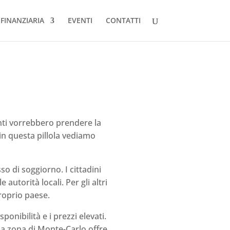
FINANZIARIA
EVENTI
CONTATTI
anti vorrebbero prendere la
 in questa pillola vediamo
o di soggiorno. I cittadini
utorità locali. Per gli altri
proprio paese.
onibilità e i prezzi elevati.
 La zona di Monte-Carlo offre